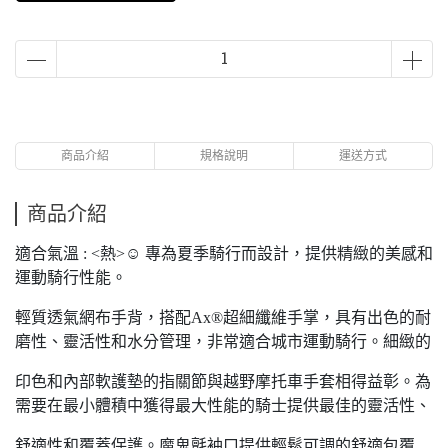
商品介紹
規格說明
運送方式
商品介紹
適合氣溫 : <熱>☺ 專為夏季騎行而設計，提供精緻的美感和
運動騎行性能。
輕質透氣網布手背，搭配Ax®超細纖維手掌，具有出色的耐
磨性、靈活性和水分管理，非常適合城市運動騎行。細緻的
印色和內部軟護墊的指關節與越野摩托車手套相得益彰。為
需要在最小體積中獲得最大性能的騎士提供最佳的靈活性、
舒適性和覆蓋保護。魔鬼氈袖口提供輕鬆可調的舒適包覆