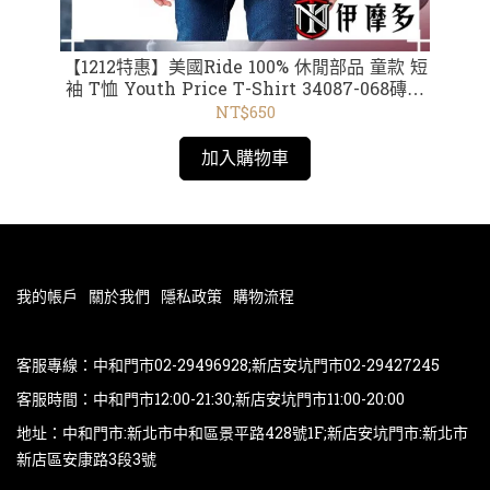
AS
【1212特惠】美國Ride 100% 休閒部品 童款 短
美國
4
袖 T恤 Youth Price T-Shirt 34087-068磚紅
護
/34016-001黑 /34017 黑 /002藍 / 34086 黃
Du
NT$650
/34019 黑
加入購物車
我的帳戶
關於我們
隱私政策
購物流程
客服專線：中和門市02-29496928;新店安坑門市02-29427245
客服時間：中和門市12:00-21:30;新店安坑門市11:00-20:00
地址：中和門市:新北市中和區景平路428號1F;新店安坑門市:新北市
新店區安康路3段3號