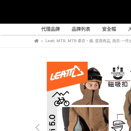
代理品牌
品牌列表
安全帽
Leatt
,
MTB
,
MTB 車衣‧褲
,
首頁商品
,
雨衣-一件