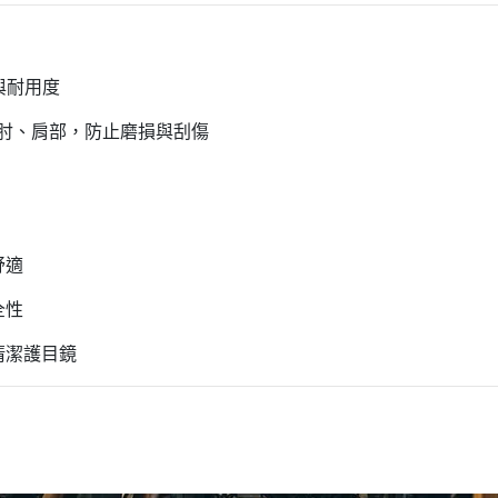
與耐用度
手肘、肩部，防止磨損與刮傷
舒適
全性
清潔護目鏡