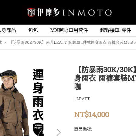
人身部品
包包
MX越野車用套件
越野機車-零件
式
【防暴雨30K/30K】南非LEATT 腳踏車 1件式連身雨衣 雨褲套裝MTB Hydra
【防暴雨30K/30K
身雨衣 雨褲套裝MTB H
咖
LEATT
NT$14,000
商品編號: