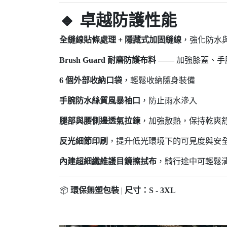
🔹 卓越防護性能
全縫線貼條處理 + 隱藏式加固縫線
，強化防水
Brush Guard 耐磨防護布料
—— 加強膝蓋、
6 個外部收納口袋
，輕鬆收納隨身裝備
手腕防水絲質風暴袖口
，防止雨水滲入
腿部與腰側邊透氣拉鍊
，加強散熱，保持乾爽
反光細節印刷
，提升低光環境下的可見度與安
內建超細纖維護目鏡擦拭布
，騎行途中可輕鬆
📦
環保無塑包裝
|
尺寸：S - 3XL