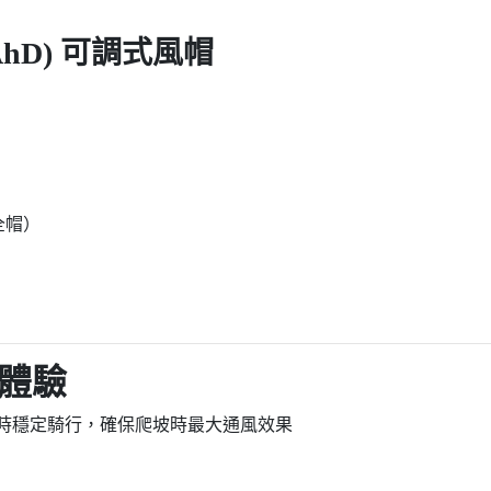
 (RAhD) 可調式風帽
全帽）
行體驗
時穩定騎行，確保爬坡時最大通風效果