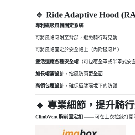
🔹 Ride Adaptive Hood
專利磁吸風帽固定系統
可將風帽吸附至背部，避免騎行時晃動
可將風帽固定於安全帽上（內附磁吸片）
靈活適應各種安全帽
（可包覆全罩或半罩式安
加長帽簷設計
，擋風防雨更全面
高領包覆設計
，確保極端環境下的防護
🔹 專業細節，提升騎
ClimbVent 胸前固定扣
—— 可在上衣拉鍊打開