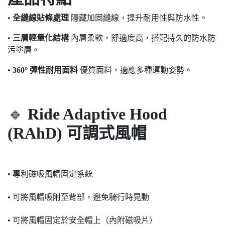
•
全縫線貼條處理
隱藏加固縫線，提升耐用性與防水性。
•
三層輕量化結構
內層柔軟，舒適度高，搭配持久的防水防
污塗層。
•
360° 彈性耐用面料
優質面料，適應多種運動姿勢。
🔹
Ride Adaptive Hood
(RAhD) 可調式風帽
• 專利磁吸風帽固定系統
• 可將風帽吸附至背部，避免騎行時晃動
• 可將風帽固定於安全帽上（內附磁吸片）