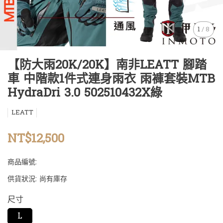
1
/
8
【防大雨20K/20K】南非LEATT 腳踏
車 中階款1件式連身雨衣 雨褲套裝MTB
HydraDri 3.0 502510432X綠
LEATT
NT$12,500
商品編號:
供貨狀況:
尚有庫存
尺寸
L