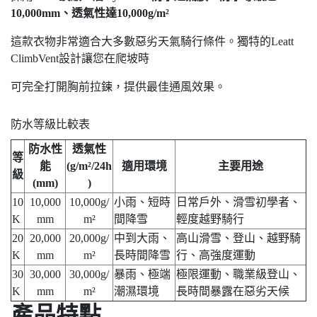
10,000mm、透氣性達10,000g/m²
這款衣物非常適合大多數惡劣天氣騎行條件。獨特的Leatt
ClimbVent設計讓您在爬坡時
可完全打開胸前拉鍊，提供最佳通風效果。
防水等級比較表
防水性
透氣性
等
能
(g/m²/24h
適用環境
主要用途
級
(mm)
)
10
10,000
10,000g/
小雨、短時
日常戶外、滑雪初學者、
K
mm
m²
間降雪
輕度越野騎行
20
20,000
20,000g/
中到大雨、
高山滑雪、登山、越野騎
K
mm
m²
長時間降雪
行、高強度運動
30
30,000
30,000g/
暴雨、極端
極限運動、職業級登山、
K
mm
m²
潮濕環境
長時間暴露在惡劣天候
產品特點