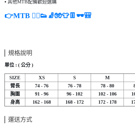
▪ 其他MTB配備歡迎選購
👉MTB 🚵‍♂️👟🧦🧤👕👖🕶️🎒
規格說明
單位 : ( 公分 )
SIZE
XS
S
M
臂長
74 - 76
76 - 78
78 - 80
胸圍
91 - 96
96 - 102
102 - 106
1
身高
162 - 168
168 - 172
172 - 178
1
運送方式