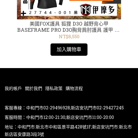
] 護
美國FOX護具 狐狸 D3O 越野背心甲
美國Rid
BASEFRAME PRO D3O胸背肩肘護具 護甲 CE
認證 27744-001黑
NT$8,550
加入購物車
我的帳戶
關於我們
隱私政策
購物流程
客服專線：中和門市02-29496928;新店安坑門市02-29427245
客服時間：中和門市12:00-21:30;新店安坑門市11:00-20:00
地址：中和門市:新北市中和區景平路428號1F;新店安坑門市:新北市
新店區安康路3段3號