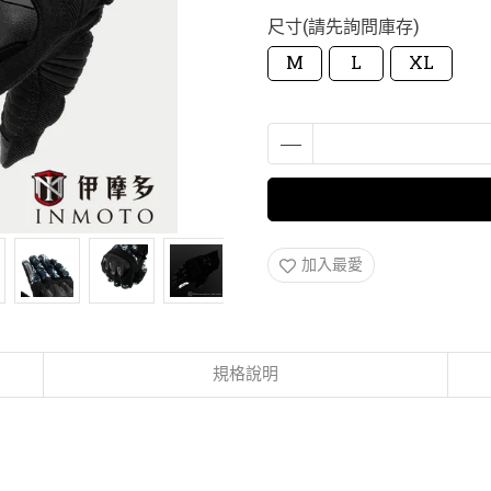
尺寸(請先詢問庫存)
M
L
XL
加入最愛
規格說明