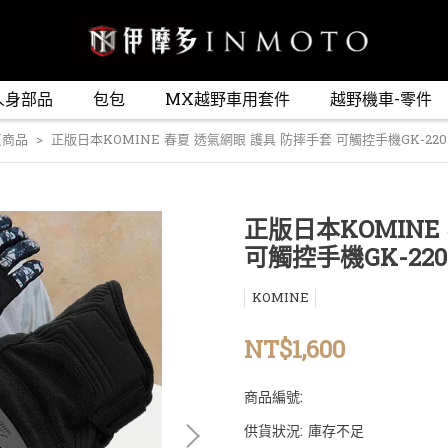
人身部品
包包
MX越野車用套件
越野機車-零件
頁商品
正版日本KOMINE 春夏 透氣網眼 護具 防摔手套 可觸控手機GK-220
正版日本KOMINE
可觸控手機GK-220
KOMINE
NT$1,600
商品編號:
供貨狀況:
庫存不足