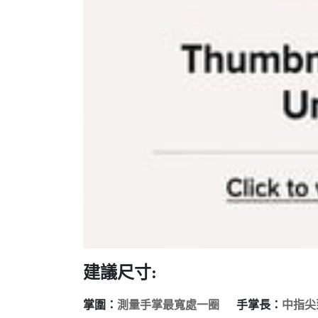
建議尺寸:
掌圍：
測量手掌最寬處一圈
手掌長：
中指尖