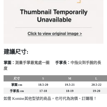
建議尺寸:
掌圍：
測量手掌最寬處一圈
手掌長：
中指尖到手腕的長
度
尺寸
S
M
L
掌圍 cm
18.5-20
19.5-21
20.5-22
手掌長 cm
17-18
18-19
19-20
如需 Komine其他型號的商品，也可代為詢價、訂購哦！