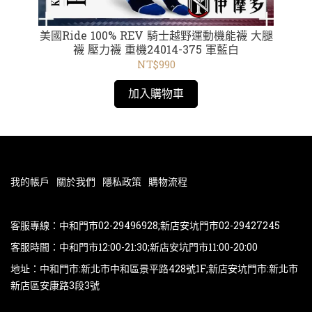
 用
美國Ride 100% REV 騎士越野運動機能襪 大腿
【
ns
襪 壓力襪 重機24014-375 軍藍白
袖 
NT$990
加入購物車
我的帳戶
關於我們
隱私政策
購物流程
客服專線：中和門市02-29496928;新店安坑門市02-29427245
客服時間：中和門市12:00-21:30;新店安坑門市11:00-20:00
地址：中和門市:新北市中和區景平路428號1F;新店安坑門市:新北市
新店區安康路3段3號