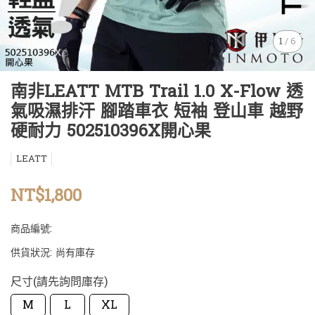
1
/
6
南非LEATT MTB Trail 1.0 X-Flow 透
氣吸濕排汗 腳踏車衣 短袖 登山車 越野
硬耐力 502510396X開心果
LEATT
NT$1,800
商品編號:
供貨狀況:
尚有庫存
尺寸(請先詢問庫存)
M
L
XL