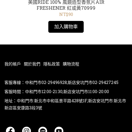
T恤
美國RIDE 100% 風鏡造型香氛片AIR
美國
8磚紅
FRESHENER 紅或黃70999
4086 黃
NT$90
加入購物車
我的帳戶
關於我們
隱私政策
購物流程
客服專線：中和門市02-29496928;新店安坑門市02-29427245
客服時間：中和門市12:00-21:30;新店安坑門市11:00-20:00
地址：中和門市:新北市中和區景平路428號1F;新店安坑門市:新北市
新店區安康路3段3號