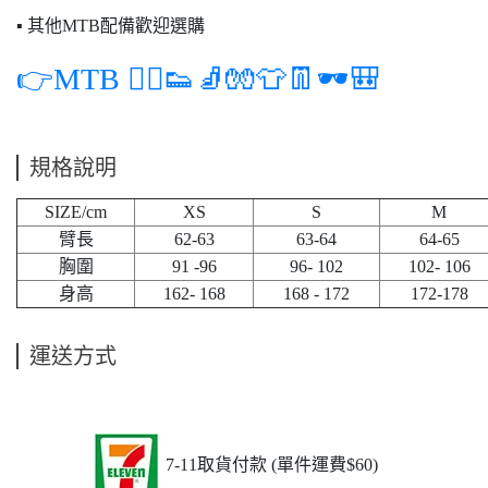
▪ 其他MTB配備歡迎選購
👉MTB 🚵‍♂️👟🧦🧤👕👖🕶️🎒
規格說明
SIZE/cm
XS
S
M
臂長
62-63
63-64
64-65
胸圍
91 -96
96- 102
102- 106
身高
162- 168
168 - 172
172-178
運送方式
7-11取貨付款 (單件運費$60)