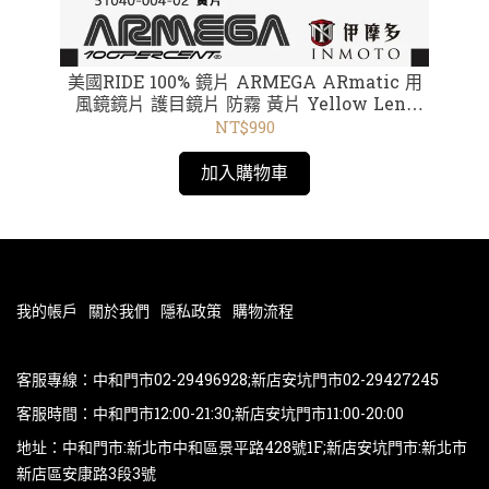
框電
美國RIDE 100% 鏡片 ARMEGA ARmatic 用
美國
風鏡鏡片 護目鏡片 防霧 黃片 Yellow Lens
59049-00006
NT$990
加入購物車
我的帳戶
關於我們
隱私政策
購物流程
客服專線：中和門市02-29496928;新店安坑門市02-29427245
客服時間：中和門市12:00-21:30;新店安坑門市11:00-20:00
地址：中和門市:新北市中和區景平路428號1F;新店安坑門市:新北市
新店區安康路3段3號