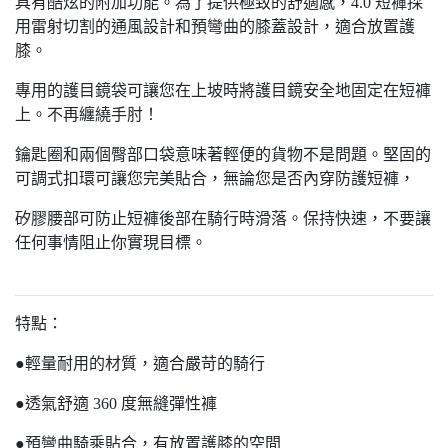
具有酷炫的附加功能。為了提供極致的舒適感，4.0 短褲採
用雷射切割的通風設計和預彎曲的膝蓋設計，適合放置護
膝。
專用的護目鏡袋可讓您在上坡時將護目鏡安全地固定在短褲
上。不再纏繞手肘！
鑰匙圈和兩個臀部口袋意味著輕便的貨物不是問題。堅固的
可調式扣環可讓您完美貼合，無論您是否內穿防護短褲，
矽膠腰部可防止短褲後部在騎行時滑落。保持快速，不要讓
任何事情阻止你實現目標。
特點：
●輕量耐用的材質，適合嚴苛的騎行
●透氣舒適 360 度無縫彈性褲
●預彎曲騎乘貼合，有放置護膝的空間