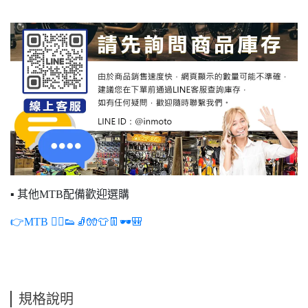
▪ 其他MTB配備歡迎選購
👉MTB 🚵‍♂️👟🧦🧤👕👖🕶️🎒
規格說明