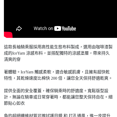
這款長袖騎乘服採用高性能生態布料製成，選用由咖啡渣製
成的IceYarn 涼感布料，並搭配獨特的涼感塗層，帶來持久
清爽的穿
著體驗。IceYarn 觸感柔軟，適合敏感肌膚，且擁有超快乾
特性，其乾燥速度比棉快 200 倍，讓您全天保持舒適乾爽。
提供全面的安全覆蓋，確保騎乘時的舒適度。寬鬆版型設
計，無論在騎車或日常穿著時，都能讓您整天保持自在。細
節貼心如衣
角的超細纖維材質可擦拭護目鏡 和 打孔通風，進一步提升