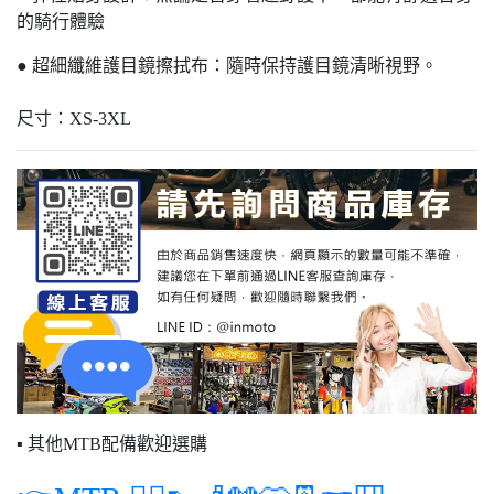
的騎行體驗
● 超細纖維護目鏡擦拭布：隨時保持護目鏡清晰視野。
尺寸：XS-3XL
▪ 其他MTB配備歡迎選購