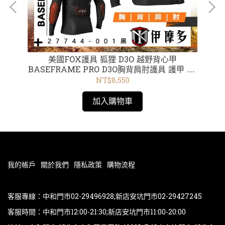
ie
美國FOX護具 狐狸 D3O 越野背心甲
美國
BASEFRAME PRO D3O胸背肩肘護具 護甲 CE
AC
認證 27744-001黑
NT$8,550
加入購物車
我的帳戶
關於我們
隱私政策
購物流程
客服專線：中和門市02-29496928;新店安坑門市02-29427245
客服時間：中和門市12:00-21:30;新店安坑門市11:00-20:00