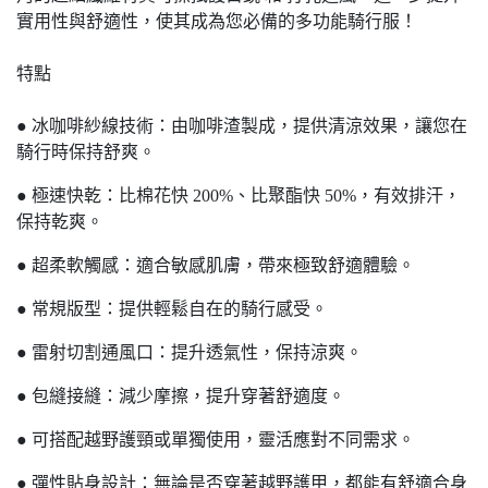
實用性與舒適性，使其成為您必備的多功能騎行服！
特點
● 冰咖啡紗線技術：由咖啡渣製成，提供清涼效果，讓您在
騎行時保持舒爽。
● 極速快乾：比棉花快 200%、比聚酯快 50%，有效排汗，
保持乾爽。
● 超柔軟觸感：適合敏感肌膚，帶來極致舒適體驗。
● 常規版型：提供輕鬆自在的騎行感受。
● 雷射切割通風口：提升透氣性，保持涼爽。
● 包縫接縫：減少摩擦，提升穿著舒適度。
● 可搭配越野護頸或單獨使用，靈活應對不同需求。
● 彈性貼身設計：無論是否穿著越野護甲，都能有舒適合身