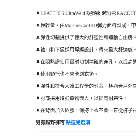
🌲LEATT 5.5 UltraWeld 競賽級 越野衫RACE F
🌲極輕量，由MoisureCool 4D彈力面料製成
🌲彈性切割提供了極大的舒適性和運動自由度
🌲袖口和下擺採用焊縫設計，帶來最大舒適感
🌲在悶熱處使用雷射切割精確的穿孔，以提高
🌲使用頸托也不會卡到衣領。
🌲彈性和符合人體工程學的剪裁，極適合戶外冒
🌲肘部採用增強織物嵌入，以提高耐磨性。
🌲在背面加入矽膠，保持上衣不會一直從褲子
另有越野褲可
點這兒選購