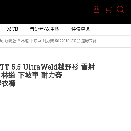
MTB
青少年/女生區
特價專區
孔通風 競賽版型 林道 下坡車 耐力賽 502201013X黑 越野衣褲
T 5.5 UltraWeld越野衫 雷射
 林道 下坡車 耐力賽
越野衣褲