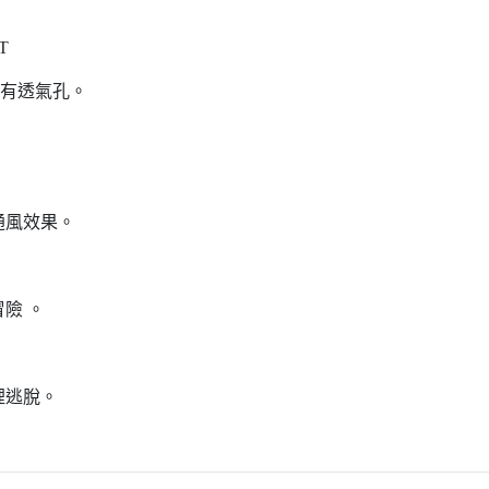
IT
，帶有透氣孔。
。
。
通風效果。
險 。
裡逃脫。