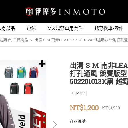
人身部品
包包
MX越野車用套件
越野機車-零件
 越野衣
,
首頁商品
出清 S M 南非LEATT 5.5 UltraWeld越野衫 雷射打
出清 S M 南非LEAT
打孔通風 競賽版型
502201013X黑 
LEATT
NT$1,200
NT$1,980
商品編號: