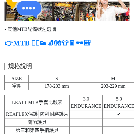
▪ 其他MTB配備歡迎選購
👉MTB 🚵‍♂️👟🧦🧤👕👖🕶️🎒
規格說明
SIZE
S
M
掌圍
178-203 mm
203-229 mm
3.0
5.0
LEATT MTB手套比較表
ENDURANCE
ENDURANC
REAFLEX保護
防刮耐磨護片
✔︎
關節護具
第三和第四手指護具