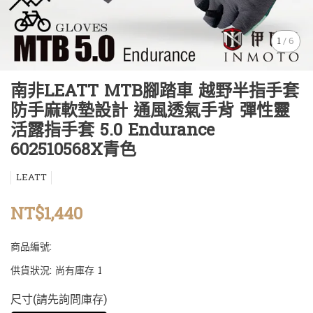
1
/
6
南非LEATT MTB腳踏車 越野半指手套
防手麻軟墊設計 通風透氣手背 彈性靈
活露指手套 5.0 Endurance
602510568X青色
LEATT
NT$1,440
商品編號:
供貨狀況:
尚有庫存 1
尺寸(請先詢問庫存)