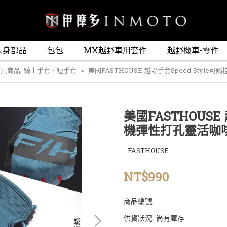
人身部品
包包
MX越野車用套件
越野機車-零件
首頁商品
,
騎士手套．短手套
美國FASTHOUSE 越野手套Speed Style
美國FASTHOUSE 
機彈性打孔靈活咖啡復
FASTHOUSE
NT$990
商品編號:
供貨狀況:
尚有庫存