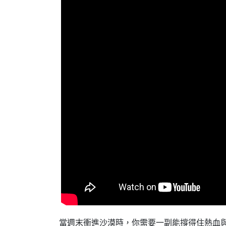
當週末衝進沙漠時，你需要一副能撐得住熱血與極