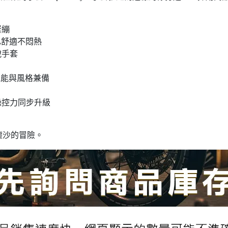
緊繃
久也舒適不悶熱
脫手套
，機能與風格兼備
操控力同步升級
塵沙的冒險。