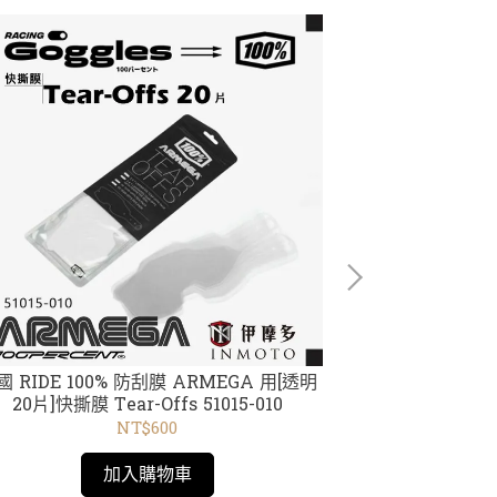
國 RIDE 100% 防刮膜 ARMEGA 用[透明
美國RIDE 100
20片]快撕膜 Tear-Offs 51015-010
用 風鏡鏡片 護
Len
NT$600
加入購物車