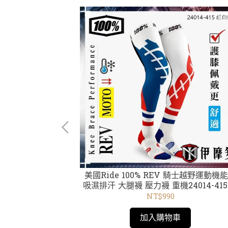
EGA ARmatic
美國Ride 100% REV 騎士越野運動機能襪
黃片 Yellow
吸濕排汗 大腿襪 壓力襪 重機24014-415
0006
白藍
NT$990
加入購物車