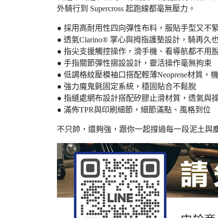
外騎行到 Supercross 起跑線都毫無壓力。
● 採用高耐用性四向彈性布料，服貼手型又不
● 透氣Clarino® 掌心與拇指護墊設計，騎再
● 指尖支援觸控操作，滑手機、看導航都不用
● 手指關節彈性摺設設計，靈活操作毫無拘束
● 低調格紋壓模袖口搭配輕薄Neoprene材質
● 強力魔鬼氈固定系統，穩固貼合不鬆脫
● 指縫處網布設計搭配矽膠止滑材質，透氣與
● 滿佈TPR與印刷細節，細節滿點、風格到位
不只帥，還夠強，跟你一起撐過每一段泥土與