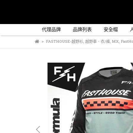
代理品牌
品牌列表
安全帽
FASTHOUSE-越野衫
,
越野車．衣/褲
,
MX
,
FastH