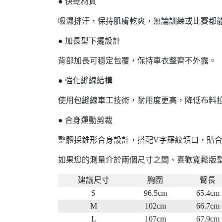
● 快乾材質
吸濕排汗，保持肌膚乾爽，無論訓練或比賽都
● 加長型下擺設計
背部加長可穩定包覆，保持車衣整齊不外露。
● 強化縫線結構
使用包縫線車工技術，耐用度更高，降低布料
● 合身運動剪裁
整體採錐形合身設計，搭配V字羅紋領口，貼
如果您的測量介於兩個尺寸之間、喜歡寬鬆版
建議尺寸
胸圍
臂長
S
96.5cm
65.4cm
M
102cm
66.7cm
L
107cm
67.9cm