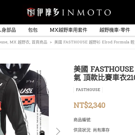
人身部品
包包
MX越野車用套件
越野機車-零件
ouse
,
MX 越野衣
,
首頁商品
美國 FASTHOUSE 越野衫 Elrod Formul
美國 FASTHOUSE 
氣 頂款比賽車衣210
FASTHOUSE
NT$2,340
商品編號:
供貨狀況:
尚有庫存