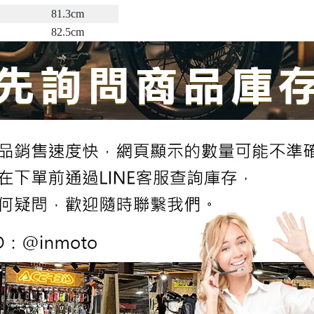
81.3cm
82.5cm