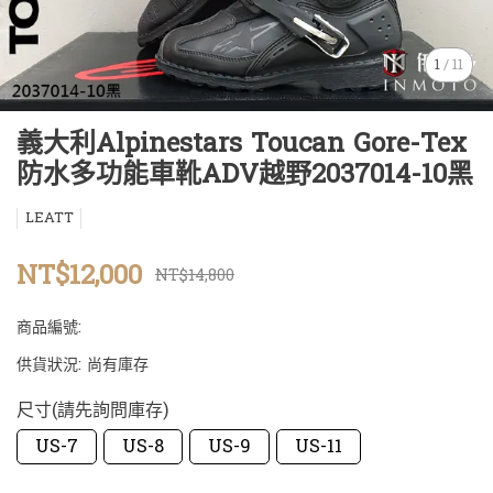
1
/
11
義大利Alpinestars Toucan Gore-Tex
防水多功能車靴ADV越野2037014-10黑
LEATT
NT$12,000
NT$14,800
商品編號:
供貨狀況:
尚有庫存
尺寸(請先詢問庫存)
US-7
US-8
US-9
US-11