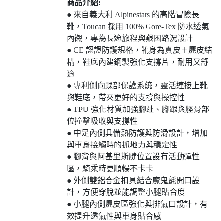
商品介紹:
● 來自義大利 Alpinestars 的高階冒險長
靴，Toucan 採用 100% Gore-Tex 防水透氣
內襯，專為長途旅程與艱困路況設計
● CE 認證防護規格，靴身為真皮＋麂皮結
構，鞋底內建鋼製強化支撐片，耐用又舒
適
● 專利側向踝部保護系統，靈活連接上靴
與鞋底，帶來更好的支撐與操控性
● TPU 強化材質加強腳趾、腳跟與脛骨部
位撞擊吸收與支撐性
● 中足內側具備熱防護與防滑設計，增加
與車身接觸時的抓地力與穩定性
● 腳背與阿基里斯腱位置設有活動彈性
區，騎乘時更順暢不卡卡
● 外側雙鋁合金扣具結合魔鬼氈開口設
計，方便穿脫並能調整小腿貼合度
● 小腿內側麂皮區強化與排氣口設計，有
效提升透氣性與車身貼合感