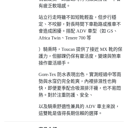
有疲乏軟塌感。
站立行走時雖不如短靴輕盈，但步行穩
定、不咬腳，對長時間下車勘路或推車不
會造成困擾。搭配 ADV 車型（如 GS、
Africa Twin、Tenere 700 等
）騎乘時，Toucan 提供了接近 MX 靴的保
護力，但腳踝仍保有靈活度，變速與煞車
操作靈活順手。
Gore-Tex 防水表現出色，實測經過中等雨
勢與水窪仍完全乾爽，內裡排濕性也夠
快，即便夏季配合吸濕排汗襪，也不易悶
熱。對於注重防護、安全、
以及騎乘舒適性兼具的 ADV 車主來說，
這雙靴是值得長期信賴的選擇。