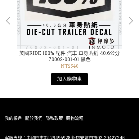
美國RIDE 100% 配件 汽車 車身貼紙 40.6公分
美
le
70002-001-01 黑色
NT$540
加入購物車
我的帳戶
關於我們
隱私政策
購物流程
客服專線：中和門市02-29496928;新店安坑門市02-29427245