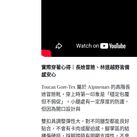
實際穿著心得｜長途冒險、林道越野皆備
感安心
Toucan Gore-Tex 屬於 Alpinestars 的高階長
途冒險靴，穿上時第一印象是「穩定包覆
但不侷促」。小腿處有一定厚度的防護，
但因為開口設計與
雙扣具調整彈性大，對不同腿型都能良好
貼合，不會有卡肉或壓迫感。腳掌區的結
構偏硬挺，踩腳踏時有明顯支撐性，不會