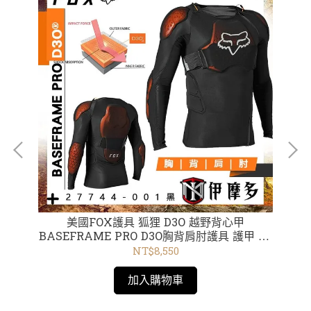
 用
美國FOX護具 狐狸 D3O 越野背心甲
美
49-
BASEFRAME PRO D3O胸背肩肘護具 護甲 CE
認證 27744-001黑
NT$8,550
加入購物車