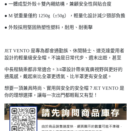
● 一體成型外殼＋雙內襯結構，兼顧安全性與貼合度
● M 號重量僅約 1250g（±50g），輕量化設計減少頸部負擔
● 外殼採用堅固熱塑性塑料，耐用、耐衝擊
JET VENTO 是專為都會通勤族、休閒騎士、速克達愛用者
設計的輕量級安全帽。不論是日常代步、週末出遊，甚至
中長程騎乘都非常適合。3/4罩設計帶來寬廣視野與更好的
通風感，戴起來比全罩更透氣、比半罩更有安全感。
想要一頂兼具時尚、實用與安全的安全帽？JET VENTO 是
你的理想選擇，讓每一次出門都輕鬆又有型！