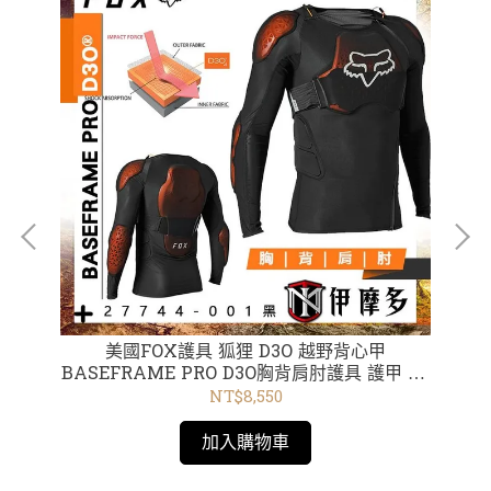
 用
美國FOX護具 狐狸 D3O 越野背心甲
美
ue
BASEFRAME PRO D3O胸背肩肘護具 護甲 CE
認證 27744-001黑
NT$8,550
加入購物車