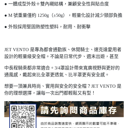
● 一體成型外殼＋雙內襯結構，兼顧安全性與貼合度
● M 號重量僅約 1250g（±50g），輕量化設計減少頸部負擔
● 外殼採用堅固熱塑性塑料，耐用、耐衝擊
JET VENTO 是專為都會通勤族、休閒騎士、速克達愛用者
設計的輕量級安全帽。不論是日常代步、週末出遊，甚至
中長程騎乘都非常適合。3/4罩設計帶來寬廣視野與更好的
通風感，戴起來比全罩更透氣、比半罩更有安全感。
想要一頂兼具時尚、實用與安全的安全帽？JET VENTO 是
你的理想選擇，讓每一次出門都輕鬆又有型！