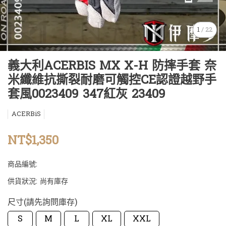
1
/
22
義大利ACERBIS MX X-H 防摔手套 奈
米纖維抗撕裂耐磨可觸控CE認證越野手
套風0023409 347紅灰 23409
ACERBiS
NT$1,350
商品編號:
供貨狀況:
尚有庫存
尺寸(請先詢問庫存)
S
M
L
XL
XXL