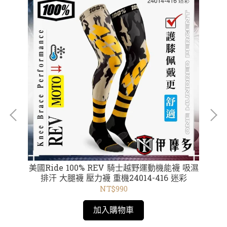
e
美國Ride 100% REV 騎士越野運動機能襪 吸濕
美國Rid
01
排汗 大腿襪 壓力襪 重機24014-416 迷彩
s
NT$990
加入購物車