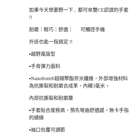
如果今天想要野一下 , 都可來雙CE認證的手套
!!
耐磨｜輕巧｜舒適｜ 可觸控手機
外送也能一指搞定 !!
▪越野風版型
▪手背彈力面料
▪Nanofront®超細聚酯奈米纖維，外部增強材料
為抗撕裂和耐磨合成革，內襯3毫米，
內部抗撕裂和耐磨層
▪手套貼合度極高，預先彎曲舒適感，無卡手指
的縫線
▪袖口包覆可調節