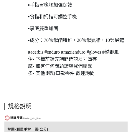
▪手指背橡膠加強保護
▪食指和拇指可觸控手機
▪掌底雙重加固
▪成分：70％聚酯纖維，20％聚氨酯，10％尼龍
#acerbis #enduro #maxienduro #gloves #越野風
伊▪ 下標前請先詢問確認尺寸庫存
摩▪ 如有任何問題請與我們聯繫
多▪ 其他 越野車款零件 歡迎詢問
規格說明