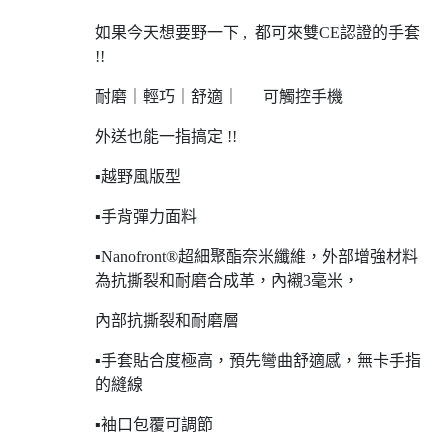
如果今天想要野一下 , 都可來雙CE認證的手套
!!
耐磨｜輕巧｜舒適｜ 可觸控手機
外送也能一指搞定 !!
▪越野風版型
▪手背彈力面料
▪Nanofront®超細聚酯奈米纖維，外部增強材料
為抗撕裂和耐磨合成革，內襯3毫米，
內部抗撕裂和耐磨層
▪手套貼合度極高，預先彎曲舒適感，無卡手指
的縫線
▪袖口包覆可調節