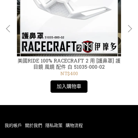
e
美國RIDE 100% RACECRAFT 2 用 [護鼻罩] 護
【
01
目鏡 風鏡 配件 白 51035-000-02
袖 
s
/340
NT$400
加入購物車
我的帳戶
關於我們
隱私政策
購物流程