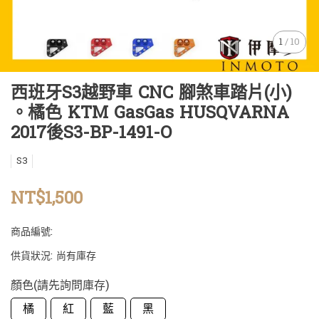
1
/
10
西班牙S3越野車 CNC 腳煞車踏片(小)
。橘色 KTM GasGas HUSQVARNA
2017後S3-BP-1491-O
S3
NT$1,500
商品編號:
供貨狀況:
尚有庫存
顏色(請先詢問庫存)
橘
紅
藍
黑