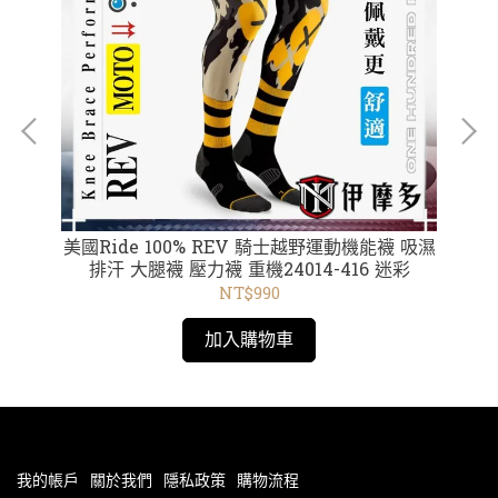
鏡鏡片
美國Ride 100% REV 騎士越野運動機能襪 吸濕
美
片
排汗 大腿襪 壓力襪 重機24014-416 迷彩
-
NT$990
加入購物車
我的帳戶
關於我們
隱私政策
購物流程