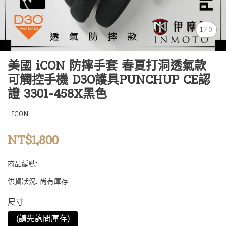
1
/
9
美國 iCON 防摔手套 春夏打洞透氣款
可觸控手機 D3O護具PUNCHUP CE認
證 3301-458X黑色
ICON
NT$1,800
商品編號:
供貨狀況:
尚有庫存
尺寸
(請先詢問庫存)