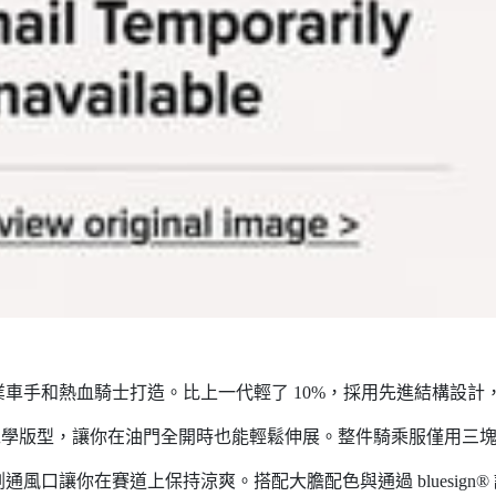
車手和熱血騎士打造。比上一代輕了 10%，採用先進結構設計
體工學版型，讓你在油門全開時也能輕鬆伸展。整件騎乘服僅用三
口讓你在賽道上保持涼爽。搭配大膽配色與通過 bluesign®