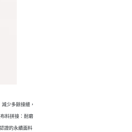
，減少多餘接縫，
塊布料拼接：耐磨
 認證的永續面料