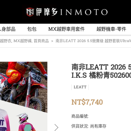
人身部品
包包
MX越野車用套件
越野機車-零件
 越野衣
,
MX越野褲
,
首頁商品
南非LEATT 2026 5.5競賽級 越野套裝UltraW
南非LEATT 2026
I.K.S 橘粉青5026
LEATT
NT$7,740
商品編號:
供貨狀況:
尚有庫存